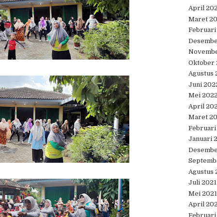
April 20
Maret 2
Februari
Desembe
Novembe
Oktober
Agustus 
Juni 202
Mei 202
April 20
Maret 2
Februari
Januari 
Desembe
Septemb
Agustus 
Juli 2021
Mei 2021
April 20
Februari