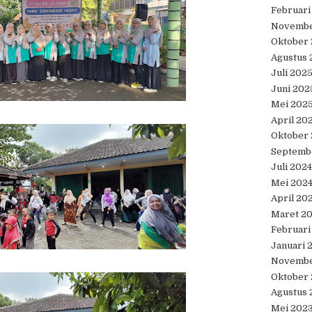
Februari
Novembe
Oktober
Agustus 
Juli 202
Juni 202
Mei 202
April 20
Oktober
Septemb
Juli 2024
Mei 202
April 20
Maret 2
Februari
Januari 
Novembe
Oktober
Agustus 
Mei 202