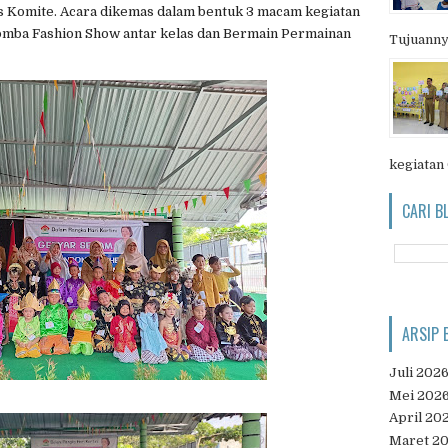
s Komite. Acara dikemas dalam bentuk 3 macam kegiatan
omba Fashion Show antar kelas dan Bermain Permainan
Tujuanny
kegiatan
CARI B
ARSIP 
Juli 202
Mei 202
April 20
Maret 2