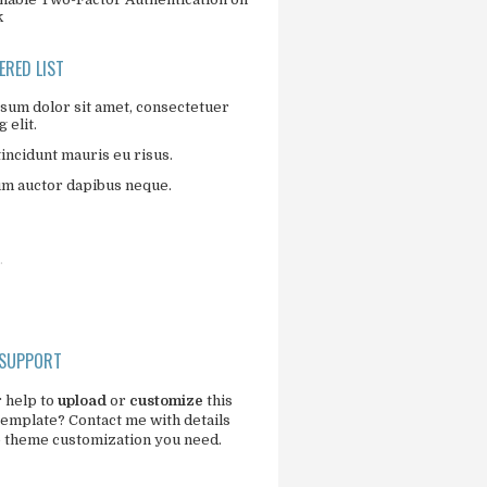
k
RED LIST
sum dolor sit amet, consectetuer
 elit.
incidunt mauris eu risus.
um auctor dapibus neque.
.
 SUPPORT
 help to
upload
or
customize
this
template?
Contact me
with details
e theme customization you need.