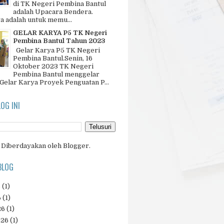
di TK Negeri Pembina Bantul
adalah Upacara Bendera.
a adalah untuk memu...
GELAR KARYA P5 TK Negeri
Pembina Bantul Tahun 2023
Gelar Karya P5 TK Negeri
Pembina Bantul.Senin, 16
Oktober 2023 TK Negeri
Pembina Bantul menggelar
 Gelar Karya Proyek Penguatan P...
LOG INI
Diberdayakan oleh
Blogger
.
BLOG
6
(1)
6
(1)
26
(1)
026
(1)