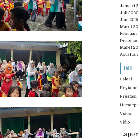
Januari 
Juli 202
Juni 202
Maret 2
Februari
Desembe
Maret 2
Agustus 
LABEL
Galeri
Kegiatan
Prestasi
Uncateg
Video
Vidio
Lapor