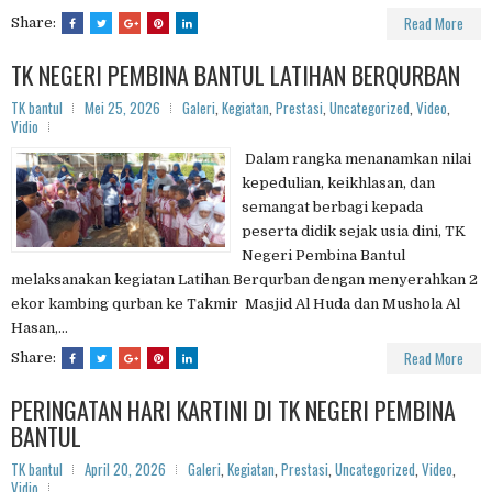
Read More
Share:
TK NEGERI PEMBINA BANTUL LATIHAN BERQURBAN
TK bantul
Mei 25, 2026
Galeri
,
Kegiatan
,
Prestasi
,
Uncategorized
,
Video
,
Vidio
Dalam rangka menanamkan nilai
kepedulian, keikhlasan, dan
semangat berbagi kepada
peserta didik sejak usia dini, TK
Negeri Pembina Bantul
melaksanakan kegiatan Latihan Berqurban dengan menyerahkan 2
ekor kambing qurban ke Takmir Masjid Al Huda dan Mushola Al
Hasan,...
Read More
Share:
PERINGATAN HARI KARTINI DI TK NEGERI PEMBINA
BANTUL
TK bantul
April 20, 2026
Galeri
,
Kegiatan
,
Prestasi
,
Uncategorized
,
Video
,
Vidio