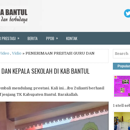
»
»
R PRESTASI
BERITA
PPDB
KONTAK
Video
,
Vidio
» PENERIMAAN PRESTASI GURU DAN
Popula
 DAN KEPALA SEKOLAH DI KAB BANTUL
mbali mendulang prestasi. Kali ini....ibu Zulianti berhasil
f jenjang TK Kabupaten Bantul. Barakallah.
1 stell se