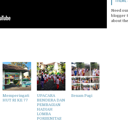
Need our
blogger 
about th
Memperingati
UPACARA
Senam Pagi
HUT RI KE 77
BENDERA DAN
PEMBAGIAN
HADIAH
LOMBA
PORSENITAS