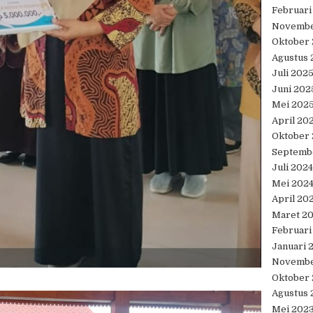
Februari
Novembe
Oktober
Agustus 
Juli 202
Juni 202
Mei 202
April 20
Oktober
Septemb
Juli 2024
Mei 202
April 20
Maret 2
Februari
Januari 
Novembe
Oktober
Agustus 
Mei 202