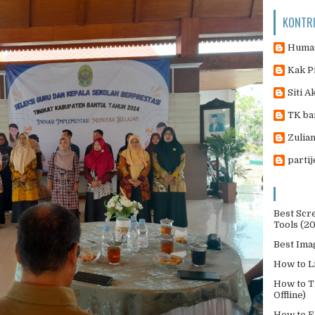
KONTR
Humas
Kak P
Siti A
TK ba
Zulian
parti
Best Scr
Tools (2
Best Ima
How to L
How to T
Offline)
How to E