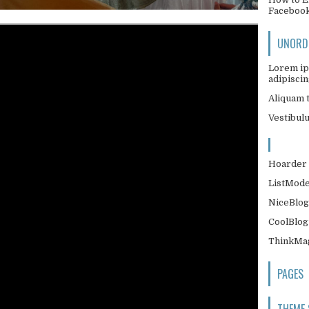
Faceboo
UNORDE
Lorem ip
adipiscing
Aliquam t
Vestibul
Hoarder 
ListMode
NiceBlog
CoolBlog
ThinkMag
PAGES
THEME