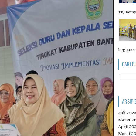
Tujuanny
kegiatan
CARI B
ARSIP 
Juli 202
Mei 202
April 20
Maret 2