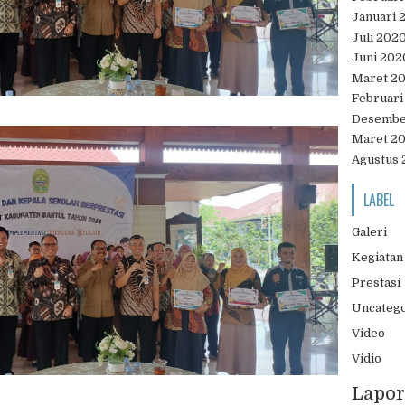
Januari 
Juli 202
Juni 202
Maret 2
Februari
Desembe
Maret 2
Agustus 
LABEL
Galeri
Kegiatan
Prestasi
Uncateg
Video
Vidio
Lapor