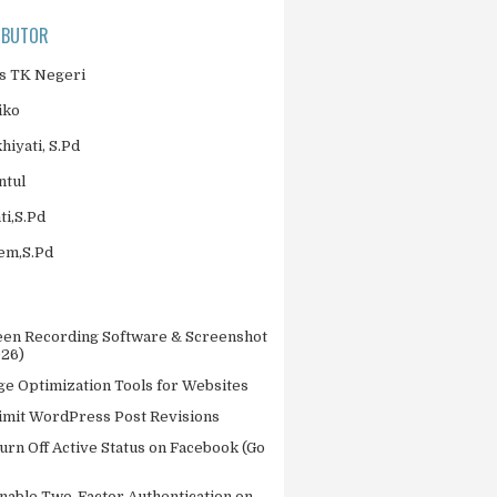
IBUTOR
 TK Negeri
iko
khiyati, S.Pd
ntul
ti,S.Pd
jem,S.Pd
een Recording Software & Screenshot
026)
ge Optimization Tools for Websites
imit WordPress Post Revisions
urn Off Active Status on Facebook (Go
nable Two-Factor Authentication on