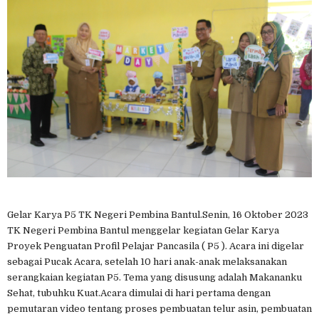
Gelar Karya P5 TK Negeri Pembina Bantul.Senin, 16 Oktober 2023
TK Negeri Pembina Bantul menggelar kegiatan Gelar Karya
Proyek Penguatan Profil Pelajar Pancasila ( P5 ). Acara ini digelar
sebagai Pucak Acara, setelah 10 hari anak-anak melaksanakan
serangkaian kegiatan P5. Tema yang disusung adalah Makananku
Sehat, tubuhku Kuat.Acara dimulai di hari pertama dengan
pemutaran video tentang proses pembuatan telur asin, pembuatan