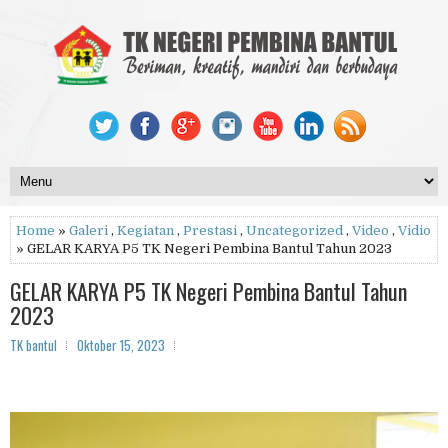
Home
»
Galeri
,
Kegiatan
,
Prestasi
,
Uncategorized
,
Video
,
Vidio
» GELAR KARYA P5 TK Negeri Pembina Bantul Tahun 2023
GELAR KARYA P5 TK Negeri Pembina Bantul Tahun
2023
TK bantul
Oktober 15, 2023