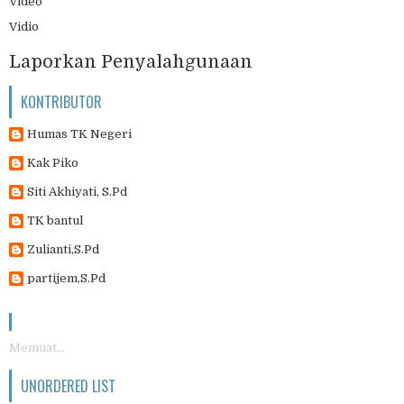
Video
Vidio
Laporkan Penyalahgunaan
KONTRIBUTOR
Humas TK Negeri
Kak Piko
Siti Akhiyati, S.Pd
TK bantul
Zulianti,S.Pd
partijem,S.Pd
Memuat...
UNORDERED LIST