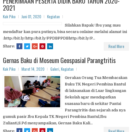
PENERIMAAN PESERTA DIDIK BARU TAHUN 2020-
2021
Kak Piko
Juni 01, 2020
Kegiatan
Silahkan Bapak/ Ibu yang mau
mendaftar kan pura putinya, bisa secara onlaine melalui alamat ini
:http://bit.ly/http://bit.ly/PPDBPPDBhttp://bit.ly/P...
Read More
Share:
Gernas Baku di Moseum Geospasial Parangtritis
Kak Piko
Maret 14, 2020
Galeri
,
Kegiatan
Gerakan Orang Tua Membacakan
Buku TK Negeri Pembina Bantul
di laksanakan di Luar lingkungan
Sekolah agar mendapatkan
suasana baru di sekitar Pantai
Parangtritis dan sejarah ada nya
gumuk pasir.Ibu Kepala TK Negeri Pembina Bantul,Ibu
Zulianti,S.Pd menyampaikan, Gernas Baku Kali...
Read More
Share: