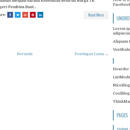
dahan menjadi sarana Kesehatan seluruh warga TK
Faceboo
eri Pembina Bant...
Read More
are:
UNORDE
Lorem ip
adipiscing
Aliquam t
Vestibul
Beranda
Postingan Lama →
Hoarder 
ListMode
NiceBlog
CoolBlog
ThinkMag
PAGES
THEME