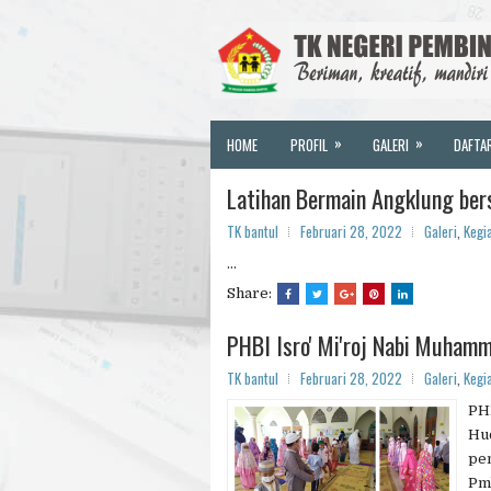
»
»
HOME
PROFIL
GALERI
DAFTA
Latihan Bermain Angklung be
TK bantul
Februari 28, 2022
Galeri
,
Kegi
...
Share:
PHBI Isro' Mi'roj Nabi Muham
TK bantul
Februari 28, 2022
Galeri
,
Kegi
PHB
Hud
pen
Pmb