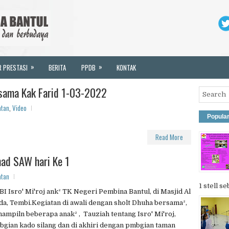
»
»
R PRESTASI
BERITA
PPDB
KONTAK
rsama Kak Farid 1-03-2022
atan
,
Video
Popula
Read More
mad SAW hari Ke 1
atan
1 stell se
I Isro' Mi'roj ank² TK Negeri Pembina Bantul, di Masjid Al
a, Tembi.Kegiatan di awali dengan sholt Dhuha bersama²,
ampiln beberapa anak² , Tauziah tentang Isro' Mi'roj,
gian kado silang dan di akhiri dengan pmbgian taman