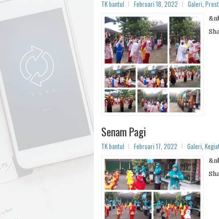
TK bantul
Februari 18, 2022
Galeri
,
Prest
&nb
Sh
Senam Pagi
TK bantul
Februari 17, 2022
Galeri
,
Kegia
&nb
Sh