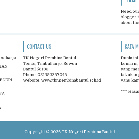
Need our
blogger 
about th
CONTACT US
KATA M
bulharjo
TK Negeri Pembina Bantul.
Dunia ini
Tembi, Timbulharjo, Sewon
kemarin,
IHAN
Bantul 55185
yang men
Phone: 081392357045
tak akan 
NEGERI
Website: www.tknpembinabantul.sch.id
yang kamu
*** Hasan
NA
A
Copyright ©
2026
TK Negeri Pembina Bantul