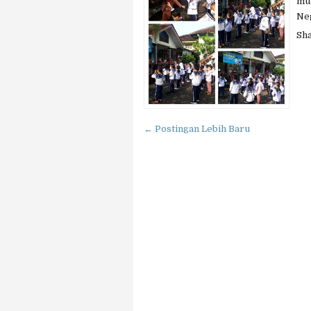
mu
Neg
Sh
← Postingan Lebih Baru