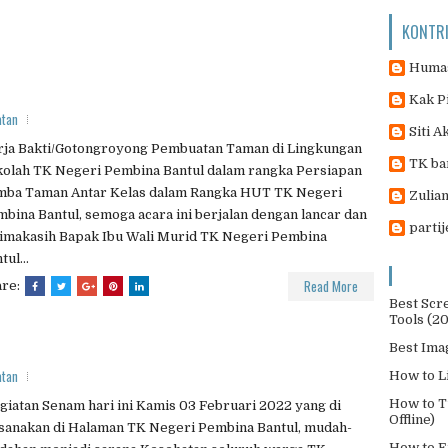
KONTR
Humas
Kak P
atan
Siti A
rja Bakti/Gotongroyong Pembuatan Taman di Lingkungan
TK ba
olah TK Negeri Pembina Bantul dalam rangka Persiapan
mba Taman Antar Kelas dalam Rangka HUT TK Negeri
Zulian
bina Bantul, semoga acara ini berjalan dengan lancar dan
parti
imakasih Bapak Ibu Wali Murid TK Negeri Pembina
tul...
Read More
are:
Best Scr
Tools (2
Best Ima
atan
How to L
How to T
iatan Senam hari ini Kamis 03 Februari 2022 yang di
Offline)
sanakan di Halaman TK Negeri Pembina Bantul, mudah-
How to E