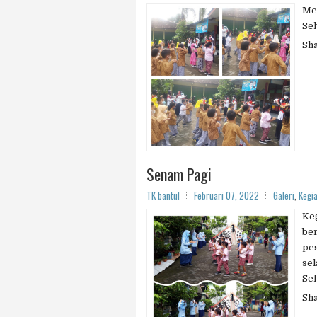
Me
Seh
Sh
Senam Pagi
TK bantul
Februari 07, 2022
Galeri
,
Kegi
Keg
ber
pes
sel
Seh
Sh