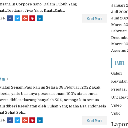
nsana In Corpore Sano. Dalam Tubuh Yang
Januari 
at...Terdapat Jiwa Yang Kuat...&nb...
Juli 202
Read More
are:
Juni 202
Maret 2
Februari
Desembe
Maret 2
Agustus 
LABEL
Galeri
atan
Kegiatan
iatan Senam Pagi kali ini Selasa 08 Februari 2022 agak
Prestasi
beda, yaitu biasanya peserta senam 100% atau semua
Uncateg
erta didik sekarang hanyalah 50%, semoga kita semua
Video
alu diberi Kesehatan oleh Tuhan Yang Maha Esa. Indonesia
at Sehat Seh...
Vidio
Read More
are:
Lapor