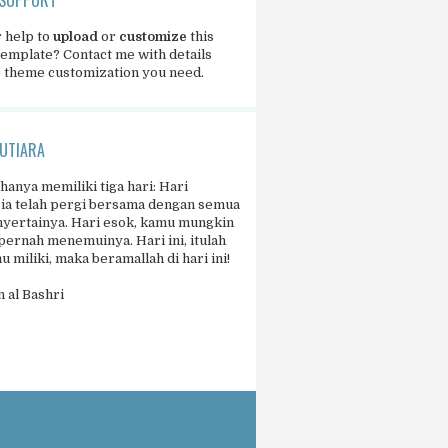
 help to
upload
or
customize
this
template?
Contact me
with details
e theme customization you need.
UTIARA
 hanya memiliki tiga hari: Hari
 ia telah pergi bersama dengan semua
yertainya. Hari esok, kamu mungkin
pernah menemuinya. Hari ini, itulah
 miliki, maka beramallah di hari ini!
 al Bashri