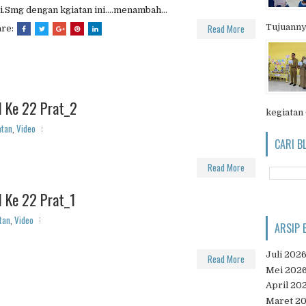
i.Smg dengan kgiatan ini....menambah...
Read More
Tujuanny
are:
l Ke 22 Prat_2
kegiatan
atan
,
Video
CARI B
Read More
 Ke 22 Prat_1
tan
,
Video
ARSIP 
Juli 202
Read More
Mei 202
April 20
Maret 2