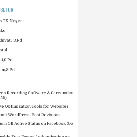
IBUTOR
 TK Negeri
iko
khiyati, S.Pd
ntul
ti,S.Pd
jem,S.Pd
een Recording Software & Screenshot
026)
ge Optimization Tools for Websites
imit WordPress Post Revisions
urn Off Active Status on Facebook (Go
nable Two-Factor Authentication on