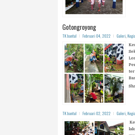
Gotongroyong
TK bantul
Februari 04, 2022
Galeri
,
Kegi
Ke
Sek
Lo
Pem
ter
Ban
Sh
TK bantul
Februari 02, 2022
Galeri
,
Kegi
Keg
lak