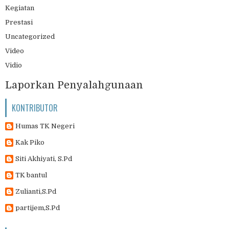
Kegiatan
Prestasi
Uncategorized
Video
Vidio
Laporkan Penyalahgunaan
KONTRIBUTOR
Humas TK Negeri
Kak Piko
Siti Akhiyati, S.Pd
TK bantul
Zulianti,S.Pd
partijem,S.Pd