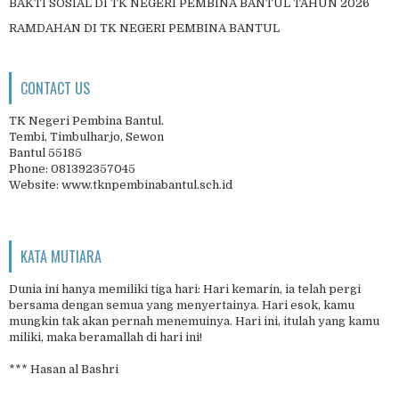
BAKTI SOSIAL DI TK NEGERI PEMBINA BANTUL TAHUN 2026
RAMDAHAN DI TK NEGERI PEMBINA BANTUL
CONTACT US
TK Negeri Pembina Bantul.
Tembi, Timbulharjo, Sewon
Bantul 55185
Phone: 081392357045
Website: www.tknpembinabantul.sch.id
KATA MUTIARA
Dunia ini hanya memiliki tiga hari: Hari kemarin, ia telah pergi
bersama dengan semua yang menyertainya. Hari esok, kamu
mungkin tak akan pernah menemuinya. Hari ini, itulah yang kamu
miliki, maka beramallah di hari ini!
*** Hasan al Bashri