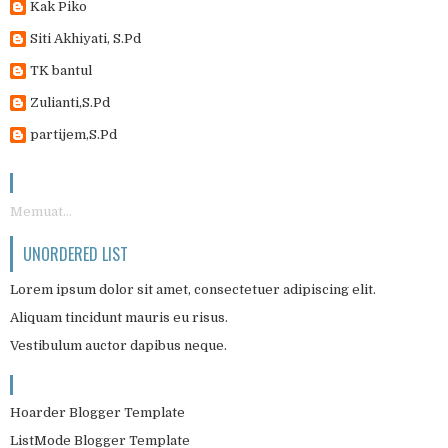
Kak Piko
Siti Akhiyati, S.Pd
TK bantul
Zulianti,S.Pd
partijem,S.Pd
Memuat...
UNORDERED LIST
Lorem ipsum dolor sit amet, consectetuer adipiscing elit.
Aliquam tincidunt mauris eu risus.
Vestibulum auctor dapibus neque.
Hoarder Blogger Template
ListMode Blogger Template