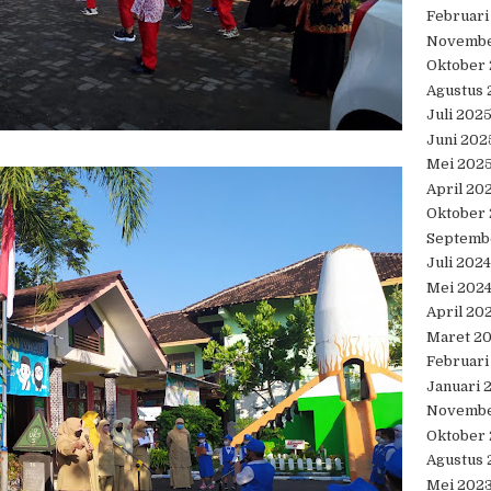
Februari
Novembe
Oktober
Agustus 
Juli 202
Juni 202
Mei 202
April 20
Oktober
Septemb
Juli 2024
Mei 202
April 20
Maret 2
Februari
Januari 
Novembe
Oktober
Agustus 
Mei 202