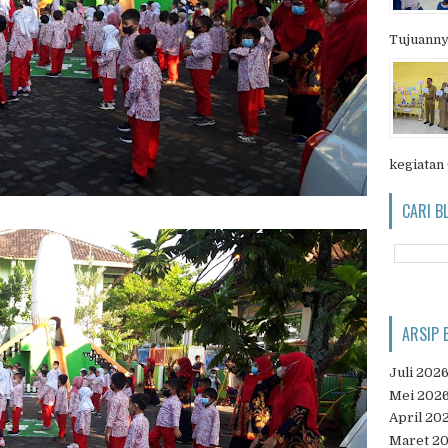
Tujuanny
kegiatan
CARI B
ARSIP 
Juli 202
Mei 202
April 20
Maret 2