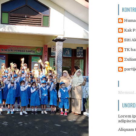
KONTR
Humas
Kak P
Siti A
TK ba
Zulian
parti
Memuat..
UNORDE
Lorem ip
adipiscing
Aliquam t