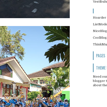
Vestibul
Hoarder 
ListMode
NiceBlog
CoolBlog
ThinkMag
PAGES
THEME
Need our
blogger 
about th