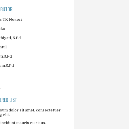
IBUTOR
 TK Negeri
iko
khiyati, S.Pd
ntul
ti,S.Pd
jem,S.Pd
.
RED LIST
sum dolor sit amet, consectetuer
 elit.
incidunt mauris eu risus.