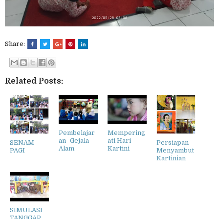
Share:
Related Posts:
Pembelajar
Mempering
an_Gejala
ati Hari
SENAM
Persiapan
Alam
Kartini
PAGI
Menyambut
Kartinian
SIMULASI
TANGGAP