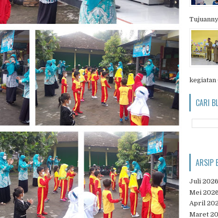
Tujuanny
kegiatan
CARI B
ARSIP 
Juli 202
Mei 202
April 20
Maret 2