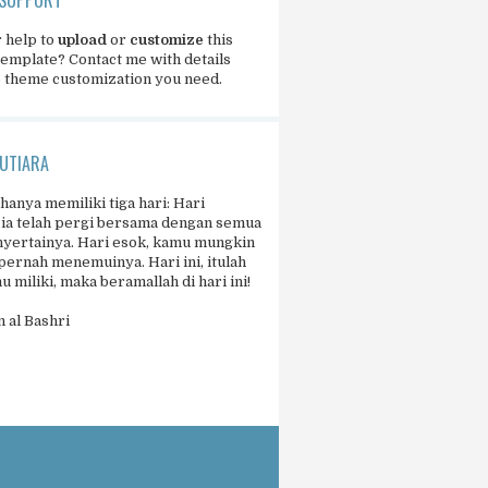
 help to
upload
or
customize
this
template?
Contact me
with details
e theme customization you need.
UTIARA
 hanya memiliki tiga hari: Hari
 ia telah pergi bersama dengan semua
yertainya. Hari esok, kamu mungkin
pernah menemuinya. Hari ini, itulah
 miliki, maka beramallah di hari ini!
 al Bashri