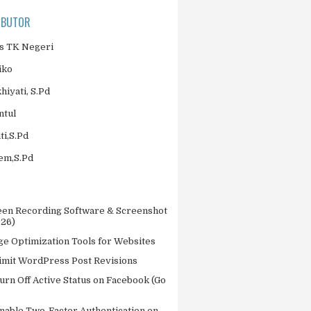
IBUTOR
 TK Negeri
iko
khiyati, S.Pd
ntul
ti,S.Pd
jem,S.Pd
een Recording Software & Screenshot
026)
ge Optimization Tools for Websites
imit WordPress Post Revisions
urn Off Active Status on Facebook (Go
nable Two-Factor Authentication on