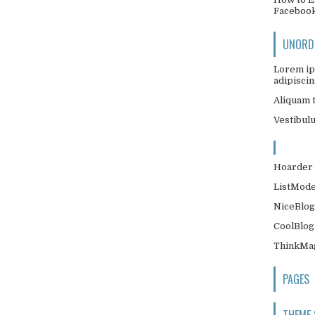
Faceboo
UNORDE
Lorem ip
adipiscing
Aliquam t
Vestibul
Hoarder 
ListMode
NiceBlog
CoolBlog
ThinkMag
PAGES
THEME