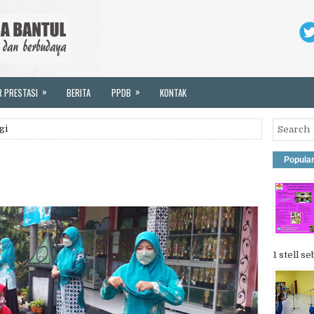
»
»
R PRESTASI
BERITA
PPDB
KONTAK
gi
Popula
1 stell se