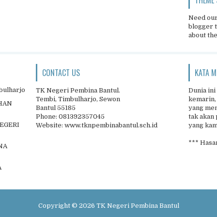
Need our
blogger 
about th
CONTACT US
KATA M
bulharjo
TK Negeri Pembina Bantul.
Dunia ini
Tembi, Timbulharjo, Sewon
kemarin,
IHAN
Bantul 55185
yang men
Phone: 081392357045
tak akan 
NEGERI
Website: www.tknpembinabantul.sch.id
yang kamu
*** Hasan
NA
A
Copyright ©
2026
TK Negeri Pembina Bantul