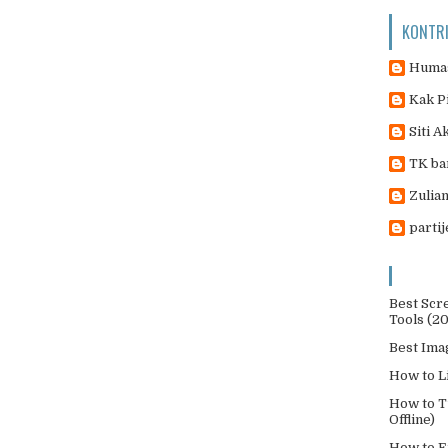
KONTR
Humas
Kak P
Siti A
TK ba
Zulian
parti
Best Scr
Tools (2
Best Ima
How to L
How to T
Offline)
How to E