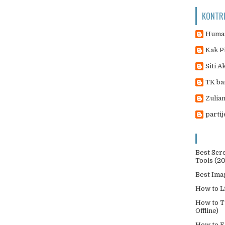
KONTR
Humas
Kak P
Siti A
TK ba
Zulian
parti
Best Scr
Tools (2
Best Ima
How to L
How to T
Offline)
How to E