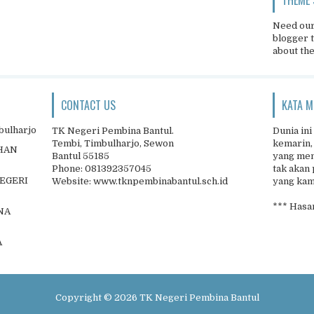
Need our
blogger 
about th
CONTACT US
KATA M
bulharjo
TK Negeri Pembina Bantul.
Dunia ini
Tembi, Timbulharjo, Sewon
kemarin,
IHAN
Bantul 55185
yang men
Phone: 081392357045
tak akan 
NEGERI
Website: www.tknpembinabantul.sch.id
yang kamu
*** Hasan
NA
A
Copyright ©
2026
TK Negeri Pembina Bantul