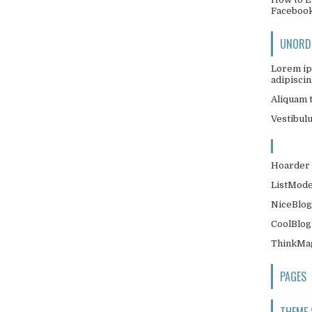
Faceboo
UNORDE
Lorem ip
adipiscing
Aliquam t
Vestibul
Hoarder 
ListMode
NiceBlog
CoolBlog
ThinkMag
PAGES
THEME