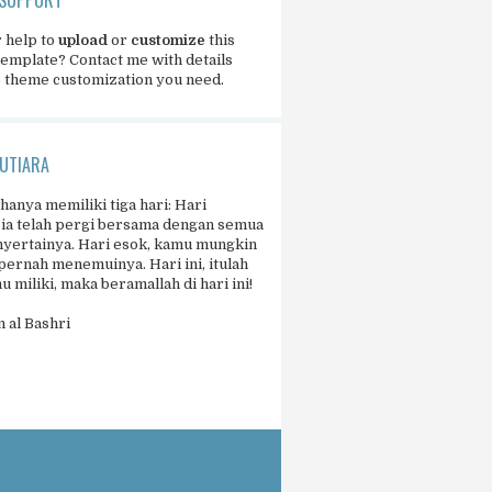
 help to
upload
or
customize
this
template?
Contact me
with details
e theme customization you need.
UTIARA
 hanya memiliki tiga hari: Hari
 ia telah pergi bersama dengan semua
yertainya. Hari esok, kamu mungkin
pernah menemuinya. Hari ini, itulah
 miliki, maka beramallah di hari ini!
 al Bashri