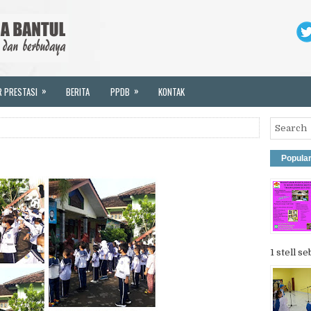
»
»
R PRESTASI
BERITA
PPDB
KONTAK
Popula
1 stell se