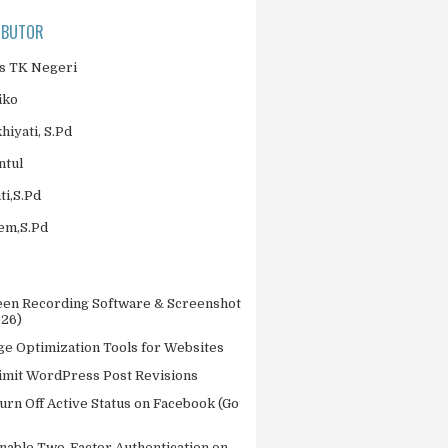
IBUTOR
 TK Negeri
iko
khiyati, S.Pd
ntul
ti,S.Pd
jem,S.Pd
een Recording Software & Screenshot
026)
ge Optimization Tools for Websites
imit WordPress Post Revisions
urn Off Active Status on Facebook (Go
nable Two-Factor Authentication on