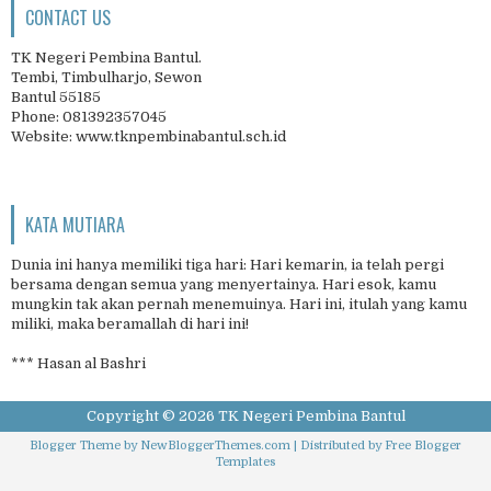
CONTACT US
TK Negeri Pembina Bantul.
Tembi, Timbulharjo, Sewon
Bantul 55185
Phone: 081392357045
Website: www.tknpembinabantul.sch.id
KATA MUTIARA
Dunia ini hanya memiliki tiga hari: Hari kemarin, ia telah pergi
bersama dengan semua yang menyertainya. Hari esok, kamu
mungkin tak akan pernah menemuinya. Hari ini, itulah yang kamu
miliki, maka beramallah di hari ini!
*** Hasan al Bashri
Copyright ©
2026
TK Negeri Pembina Bantul
Blogger Theme by
NewBloggerThemes.com
| Distributed by
Free Blogger
Templates