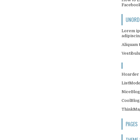
Faceboo
UNORDE
Lorem ip
adipiscing
Aliquam t
Vestibul
Hoarder 
ListMode
NiceBlog
CoolBlog
ThinkMag
PAGES
THEME