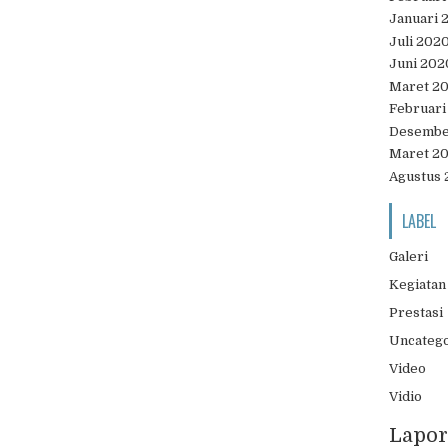
Januari 
Juli 202
Juni 202
Maret 2
Februari
Desembe
Maret 2
Agustus 
LABEL
Galeri
Kegiatan
Prestasi
Uncateg
Video
Vidio
Lapor