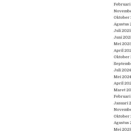
Februari
Novembe
Oktober
Agustus 
Juli 202
Juni 202
Mei 202
April 20
Oktober
Septemb
Juli 2024
Mei 202
April 20
Maret 2
Februari
Januari 
Novembe
Oktober
Agustus 
Mei 202