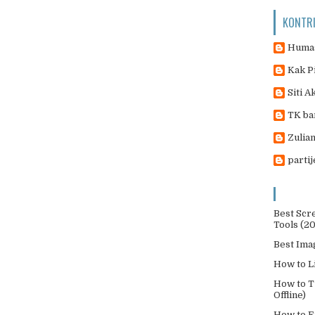
KONTR
Humas
Kak P
Siti A
TK ba
Zulian
parti
Best Scr
Tools (2
Best Ima
How to L
How to T
Offline)
How to E