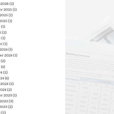
 2026
(2)
r 2025
(1)
 2025
(1)
2025
(1)
5
(1)
5
(2)
5
(1)
25
(1)
 2024
(1)
er 2024
(1)
(2)
4
(4)
24
(2)
024
(4)
 2024
(2)
2024
(2)
r 2023
(1)
 2023
(3)
2023
(2)
3
(5)