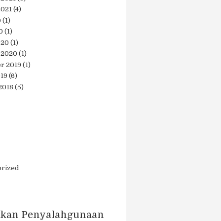
2021
(4)
0
(1)
0
(1)
020
(1)
 2020
(1)
r 2019
(1)
019
(6)
2018
(5)
orized
kan Penyalahgunaan