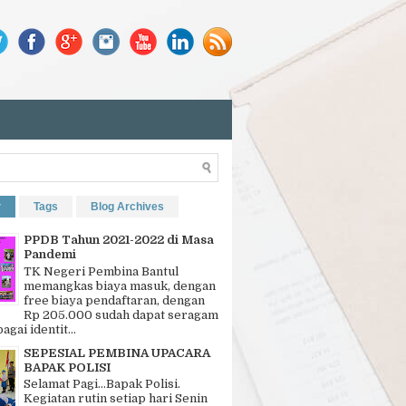
r
Tags
Blog Archives
PPDB Tahun 2021-2022 di Masa
Pandemi
TK Negeri Pembina Bantul
memangkas biaya masuk, dengan
free biaya pendaftaran, dengan
Rp 205.000 sudah dapat seragam
bagai identit...
SEPESIAL PEMBINA UPACARA
BAPAK POLISI
Selamat Pagi…Bapak Polisi.
Kegiatan rutin setiap hari Senin