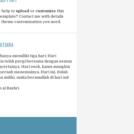
 help to
upload
or
customize
this
template?
Contact me
with details
e theme customization you need.
UTIARA
 hanya memiliki tiga hari: Hari
 ia telah pergi bersama dengan semua
yertainya. Hari esok, kamu mungkin
pernah menemuinya. Hari ini, itulah
 miliki, maka beramallah di hari ini!
 al Bashri