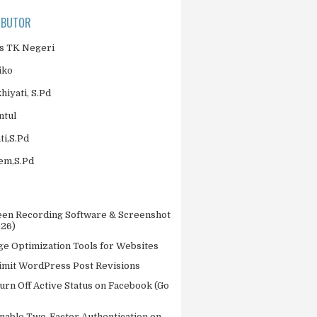
IBUTOR
 TK Negeri
iko
khiyati, S.Pd
ntul
ti,S.Pd
jem,S.Pd
een Recording Software & Screenshot
026)
ge Optimization Tools for Websites
imit WordPress Post Revisions
urn Off Active Status on Facebook (Go
nable Two-Factor Authentication on