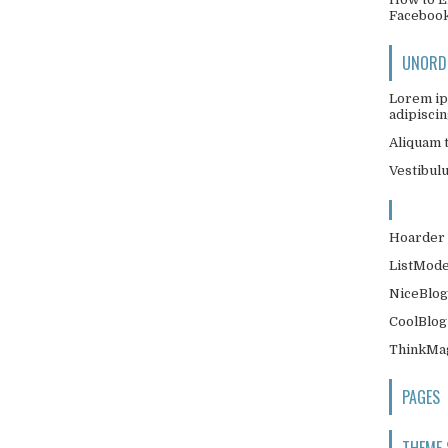
Faceboo
UNORDE
Lorem ip
adipiscing
Aliquam t
Vestibul
Hoarder 
ListMode
NiceBlog
CoolBlog
ThinkMag
PAGES
THEME