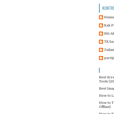
KONTR
Humas
Kak P
Siti A
TK ba
Zulian
parti
Best Scr
Tools (2
Best Ima
How to L
How to T
Offline)
How to E