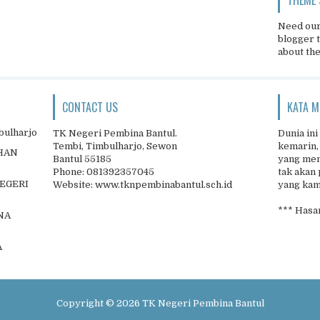
Need our
blogger 
about th
CONTACT US
KATA M
bulharjo
TK Negeri Pembina Bantul.
Dunia ini
Tembi, Timbulharjo, Sewon
kemarin,
IHAN
Bantul 55185
yang men
Phone: 081392357045
tak akan 
NEGERI
Website: www.tknpembinabantul.sch.id
yang kamu
*** Hasan
NA
A
Copyright ©
2026
TK Negeri Pembina Bantul