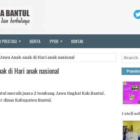
»
»
R PRESTASI
BERITA
PPDB
KONTAK
Jawa Anak-anak di Hari anak nasional
k di Hari anak nasional
Popula
ul meraih juara 2 tembang Jawa tingkat Kab.Bantul ,
or dinas Kabupaten Bantul.
1 stell se