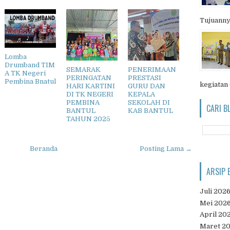
Tujuanny
Lomba
Drumband TIM
SEMARAK
PENERIMAAN
A TK Negeri
PERINGATAN
PRESTASI
Pembina Bnatul
kegiatan
HARI KARTINI
GURU DAN
DI TK NEGERI
KEPALA
PEMBINA
SEKOLAH DI
CARI B
BANTUL
KAB BANTUL
TAHUN 2025
Beranda
Posting Lama →
ARSIP 
Juli 202
Mei 202
April 20
Maret 2