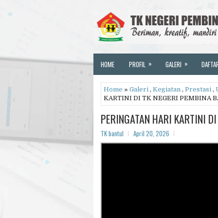
»
»
HOME
PROFIL
GALERI
DAFTA
Home
»
Galeri
,
Kegiatan
,
Prestasi
,
KARTINI DI TK NEGERI PEMBINA 
PERINGATAN HARI KARTINI D
TK bantul
April 20, 2026