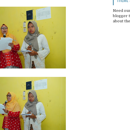
Need our
blogger 
about th