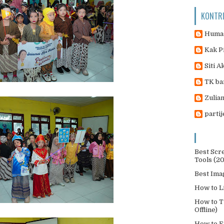
KONTR
Humas
Kak P
Siti A
TK ba
Zulian
parti
Best Scr
Tools (2
Best Ima
How to L
How to T
Offline)
How to E