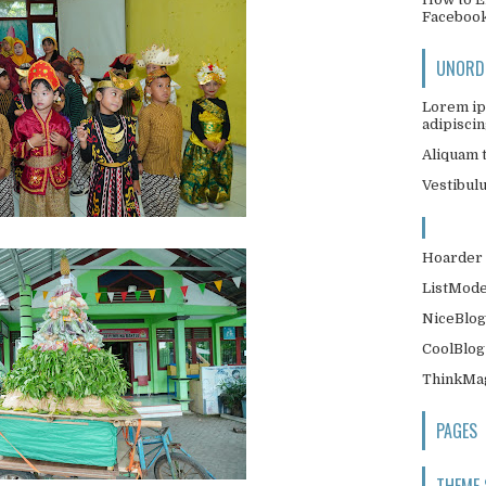
Faceboo
UNORDE
Lorem ip
adipiscing
Aliquam t
Vestibul
Hoarder 
ListMode
NiceBlog
CoolBlog
ThinkMag
PAGES
THEME