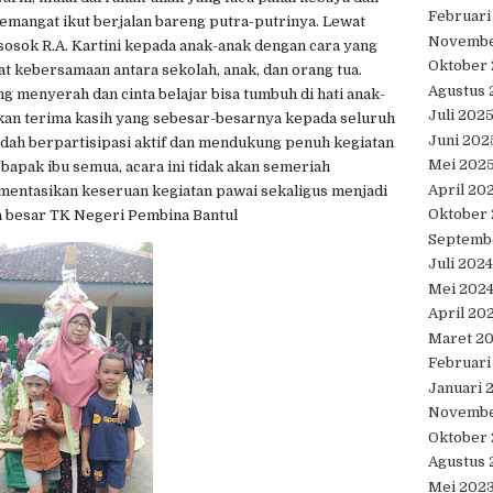
Februari
semangat ikut berjalan bareng putra-putrinya. Lewat
Novembe
 sosok R.A. Kartini kepada anak-anak dengan cara yang
Oktober
kebersamaan antara sekolah, anak, dan orang tua.
Agustus 
 menyerah dan cinta belajar bisa tumbuh di hati anak-
Juli 202
kan terima kasih yang sebesar-besarnya kepada seluruh
Juni 202
sudah berpartisipasi aktif dan mendukung penuh kegiatan
Mei 202
apak ibu semua, acara ini tidak akan semeriah
April 20
umentasikan keseruan kegiatan pawai sekaligus menjadi
Oktober
a besar TK Negeri Pembina Bantul
Septemb
Juli 2024
Mei 202
April 20
Maret 2
Februari
Januari 
Novembe
Oktober
Agustus 
Mei 202