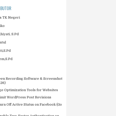
IBUTOR
 TK Negeri
iko
khiyati, S.Pd
ntul
ti,S.Pd
jem,S.Pd
een Recording Software & Screenshot
026)
ge Optimization Tools for Websites
imit WordPress Post Revisions
urn Off Active Status on Facebook (Go
nable Two-Factor Authentication on