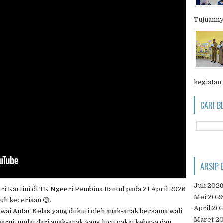
Tujuanny
kegiatan
CARI B
ARSIP 
Juli 202
ari Kartini di TK Ngeeri Pembina Bantul pada 21 April 2026
Mei 202
uh keceriaan 😊.
April 20
ai Antar Kelas yang diikuti oleh anak-anak bersama wali
Maret 2
arni, mulai dari anak-anak yang lucu pakai kebaya dan