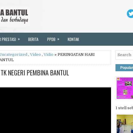
»
»
R PRESTASI
BERITA
PPDB
KONTAK
Uncategorized
,
Video
,
Vidio
» PERINGATAN HARI
BANTUL
Popula
I TK NEGERI PEMBINA BANTUL
1 stell se