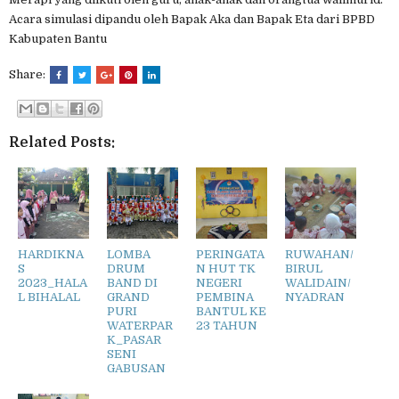
Acara simulasi dipandu oleh Bapak Aka dan Bapak Eta dari BPBD
Kabupaten Bantu
Share:
Related Posts:
HARDIKNA
LOMBA
PERINGATA
RUWAHAN/
S
DRUM
N HUT TK
BIRUL
2023_HALA
BAND DI
NEGERI
WALIDAIN/
L BIHALAL
GRAND
PEMBINA
NYADRAN
PURI
BANTUL KE
WATERPAR
23 TAHUN
K_PASAR
SENI
GABUSAN