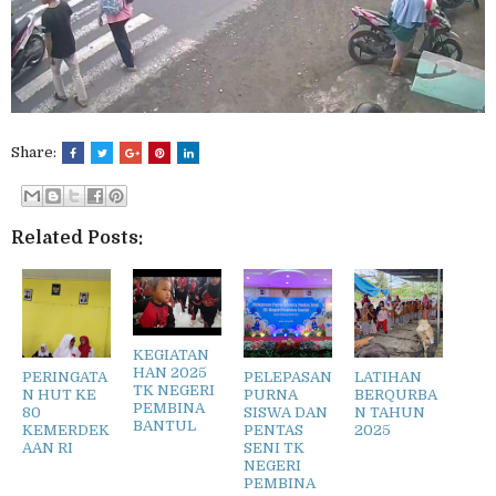
Share:
Related Posts:
KEGIATAN
HAN 2025
PERINGATA
PELEPASAN
LATIHAN
TK NEGERI
N HUT KE
PURNA
BERQURBA
PEMBINA
80
SISWA DAN
N TAHUN
BANTUL
KEMERDEK
PENTAS
2025
AAN RI
SENI TK
NEGERI
PEMBINA