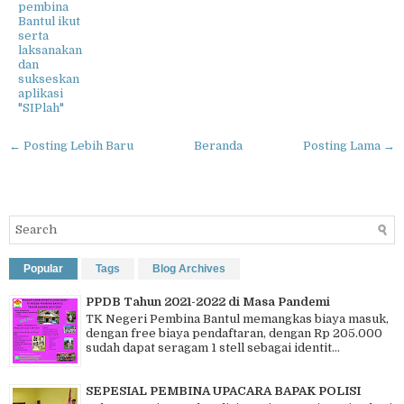
pembina
Bantul ikut
serta
laksanakan
dan
sukseskan
aplikasi
"SIPlah"
← Posting Lebih Baru
Beranda
Posting Lama →
Popular
Tags
Blog Archives
PPDB Tahun 2021-2022 di Masa Pandemi
TK Negeri Pembina Bantul memangkas biaya masuk,
dengan free biaya pendaftaran, dengan Rp 205.000
sudah dapat seragam 1 stell sebagai identit...
SEPESIAL PEMBINA UPACARA BAPAK POLISI