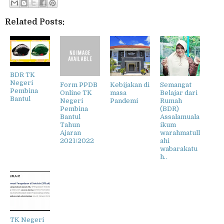
Related Posts:
BDR TK
Negeri
Form PPDB
Kebijakan di
Semangat
Pembina
Online TK
masa
Belajar dari
Bantul
Negeri
Pandemi
Rumah
Pembina
(BDR)
Bantul
Assalamuala
Tahun
ikum
Ajaran
warahmatull
2021/2022
ahi
wabarakatu
h..
TK Negeri