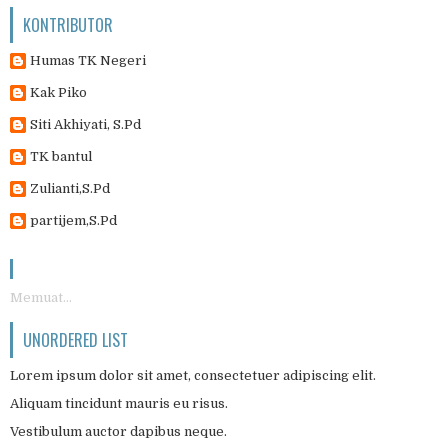
KONTRIBUTOR
Humas TK Negeri
Kak Piko
Siti Akhiyati, S.Pd
TK bantul
Zulianti,S.Pd
partijem,S.Pd
Memuat...
UNORDERED LIST
Lorem ipsum dolor sit amet, consectetuer adipiscing elit.
Aliquam tincidunt mauris eu risus.
Vestibulum auctor dapibus neque.