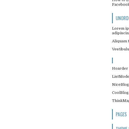
Faceboo
UNORDE
Lorem ip
adipiscing
Aliquam t
Vestibul
Hoarder 
ListMode
NiceBlog
CoolBlog
ThinkMag
PAGES
THEME