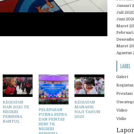
Januari 
Juli 202
Juni 202
Maret 2
Februari
Desembe
Maret 2
Agustus 
LABEL
Galeri
Kegiatan
Prestasi
Uncateg
KEGIATAN
KEGIATAN
HAN 2025 TK
MANASIK
PELEPASAN
Video
NEGERI
HAJI TAHUN
PURNA SISWA
PEMBINA
2025
Vidio
DAN PENTAS
BANTUL
SENI TK
NEGERI
Lapor
PEMBINA