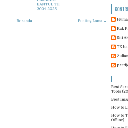
BANTUL TH
KONTR
2024-2025
Humas
Beranda
Posting Lama →
Kak P
Siti A
TK ba
Zulian
parti
Best Scr
Tools (2
Best Ima
How to L
How to T
Offline)
How to E