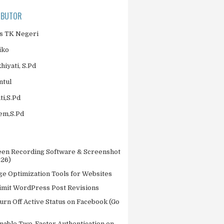
IBUTOR
 TK Negeri
iko
khiyati, S.Pd
ntul
ti,S.Pd
jem,S.Pd
een Recording Software & Screenshot
026)
ge Optimization Tools for Websites
imit WordPress Post Revisions
urn Off Active Status on Facebook (Go
nable Two-Factor Authentication on