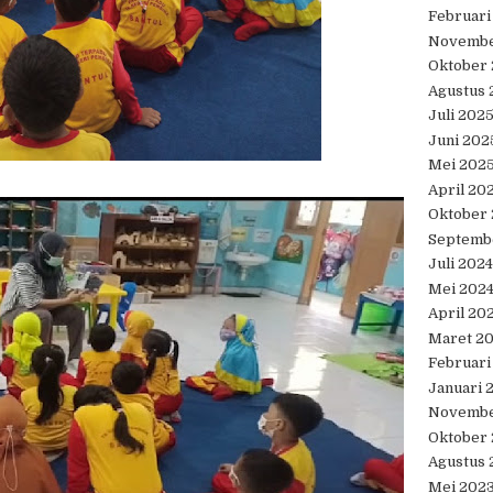
Februari
Novembe
Oktober
Agustus 
Juli 202
Juni 202
Mei 202
April 20
Oktober
Septemb
Juli 2024
Mei 202
April 20
Maret 2
Februari
Januari 
Novembe
Oktober
Agustus 
Mei 202