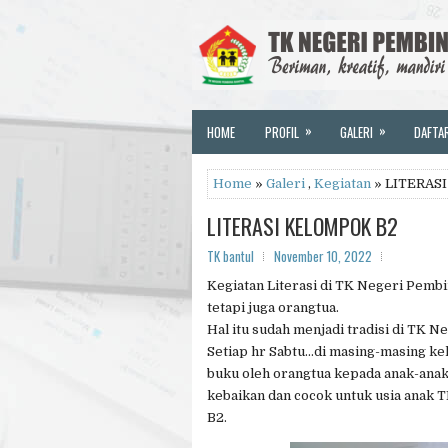
»
»
HOME
PROFIL
GALERI
DAFTA
Home
»
Galeri
,
Kegiatan
» LITERAS
LITERASI KELOMPOK B2
TK bantul
November 10, 2022
Kegiatan Literasi di TK Negeri Pembin
tetapi juga orangtua.
Hal itu sudah menjadi tradisi di TK N
Setiap hr Sabtu...di masing-masing ke
buku oleh orangtua kepada anak-anak
kebaikan dan cocok untuk usia anak T
B2.