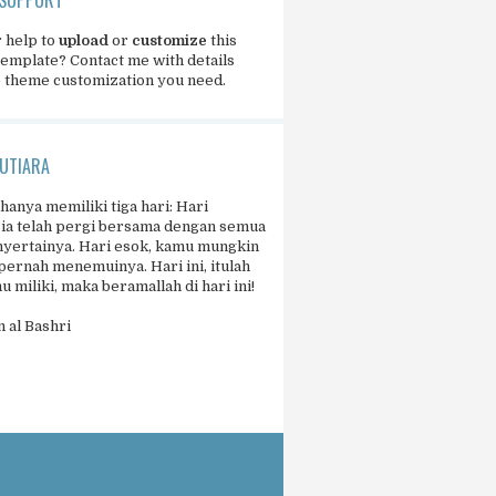
 help to
upload
or
customize
this
template?
Contact me
with details
e theme customization you need.
UTIARA
 hanya memiliki tiga hari: Hari
 ia telah pergi bersama dengan semua
yertainya. Hari esok, kamu mungkin
pernah menemuinya. Hari ini, itulah
 miliki, maka beramallah di hari ini!
 al Bashri