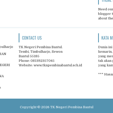
Need our
blogger 
about th
CONTACT US
KATA M
bulharjo
TK Negeri Pembina Bantul.
Dunia ini
Tembi, Timbulharjo, Sewon
kemarin,
IHAN
Bantul 55185
yang men
Phone: 081392357045
tak akan 
NEGERI
Website: www.tknpembinabantul.sch.id
yang kamu
*** Hasan
NA
A
Copyright ©
2026
TK Negeri Pembina Bantul