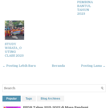
PEMBINA
BANTUL
TAHUN
2023
STUDY
WISATA_O
UTING
CLASS 2023
← Posting Lebih Baru
Beranda
Posting Lama →
Popular
Tags
Blog Archives
PPDB Tahun 2021-2022 di Masa Pandemi