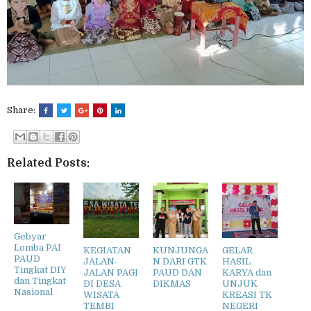
Share:
Related Posts:
Gebyar
Lomba PAI
KEGIATAN
KUNJUNGA
GELAR
PAUD
JALAN-
N DARI GTK
HASIL
Tingkat DIY
JALAN PAGI
PAUD DAN
KARYA dan
dan Tingkat
DI DESA
DIKMAS
UNJUK
Nasional
WISATA
KREASI TK
TEMBI
NEGERI