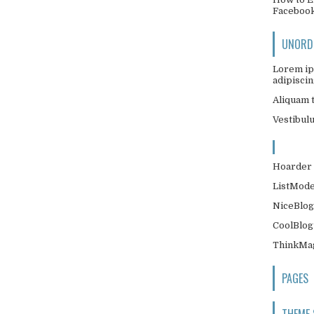
Faceboo
UNORDE
Lorem ip
adipiscing
Aliquam t
Vestibul
Hoarder 
ListMode
NiceBlog
CoolBlog
ThinkMag
PAGES
THEME