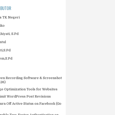
IBUTOR
 TK Negeri
iko
khiyati, S.Pd
ntul
ti,S.Pd
jem,S.Pd
een Recording Software & Screenshot
026)
ge Optimization Tools for Websites
imit WordPress Post Revisions
urn Off Active Status on Facebook (Go
nable Two-Factor Authentication on