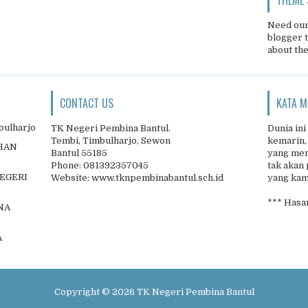
Need our
blogger 
about th
CONTACT US
KATA M
bulharjo
TK Negeri Pembina Bantul.
Dunia ini
Tembi, Timbulharjo, Sewon
kemarin,
IHAN
Bantul 55185
yang men
Phone: 081392357045
tak akan 
NEGERI
Website: www.tknpembinabantul.sch.id
yang kamu
*** Hasan
NA
A
Copyright ©
2026
TK Negeri Pembina Bantul