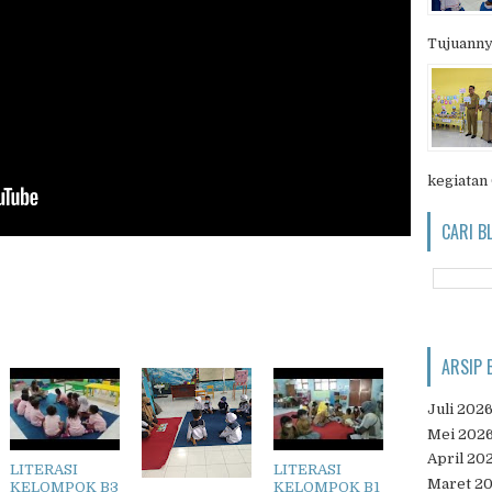
Tujuanny
kegiatan
CARI B
ARSIP 
Juli 202
Mei 202
April 20
LITERASI
LITERASI
Maret 2
KELOMPOK B3
KELOMPOK B1