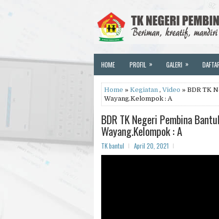
»
»
HOME
PROFIL
GALERI
DAFTA
Home
»
Kegiatan
,
Video
» BDR TK Ne
Wayang.Kelompok : A
BDR TK Negeri Pembina Bantu
Wayang.Kelompok : A
TK bantul
April 20, 2021