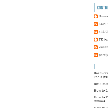
KONTR
Humas
Kak P
Siti A
TK ba
Zulian
parti
Best Scr
Tools (2
Best Ima
How to L
How to T
Offline)
How to E