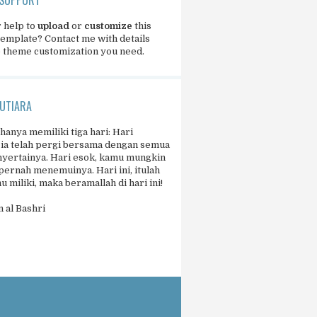
 help to
upload
or
customize
this
template?
Contact me
with details
e theme customization you need.
UTIARA
 hanya memiliki tiga hari: Hari
 ia telah pergi bersama dengan semua
yertainya. Hari esok, kamu mungkin
pernah menemuinya. Hari ini, itulah
 miliki, maka beramallah di hari ini!
 al Bashri