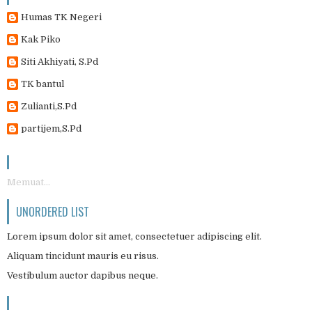
Humas TK Negeri
Kak Piko
Siti Akhiyati, S.Pd
TK bantul
Zulianti,S.Pd
partijem,S.Pd
Memuat...
UNORDERED LIST
Lorem ipsum dolor sit amet, consectetuer adipiscing elit.
Aliquam tincidunt mauris eu risus.
Vestibulum auctor dapibus neque.